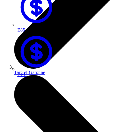
E85
Tarn-et-Garonne
GPL