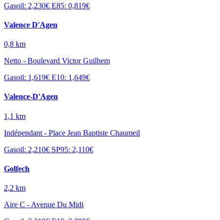
Gasoil: 2,230€
E85: 0,819€
Valence D'Agen
0,8 km
Netto - Boulevard Victor Guilhem
Gasoil: 1,619€
E10: 1,649€
Valence-D'Agen
1,1 km
Indépendant - Place Jean Baptiste Chaumeil
Gasoil: 2,210€
SP95: 2,110€
Golfech
2,2 km
Aire C - Avenue Du Midi