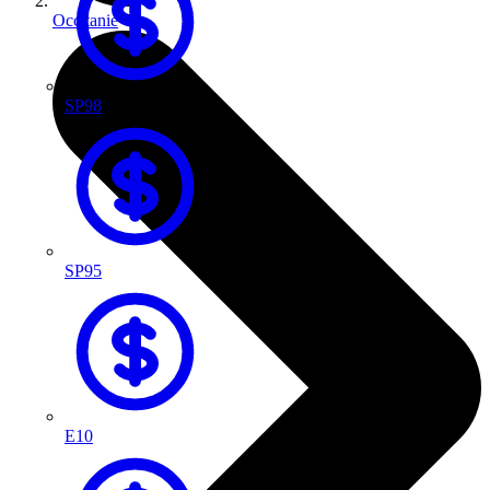
Occitanie
SP98
SP95
E10