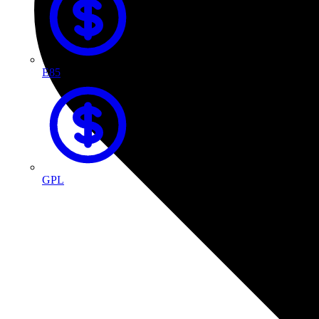
E85
GPL