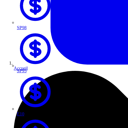
SP98
Accueil
SP95
E10