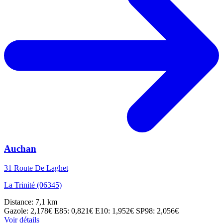
Auchan
31 Route De Laghet
La Trinité (06345)
Distance: 7,1 km
Gazole: 2,178€
E85: 0,821€
E10: 1,952€
SP98: 2,056€
Voir détails