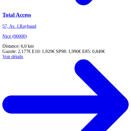
Total Access
57, Av. J.Raybaud
Nice (06000)
Distance: 6,0 km
Gazole: 2,177€
E10: 1,929€
SP98: 1,990€
E85: 0,849€
Voir détails