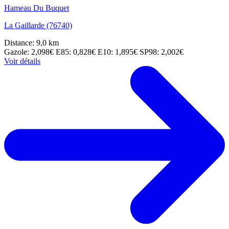
Hameau Du Buquet
La Gaillarde (76740)
Distance: 9,0 km
Gazole: 2,098€
E85: 0,828€
E10: 1,895€
SP98: 2,002€
Voir détails