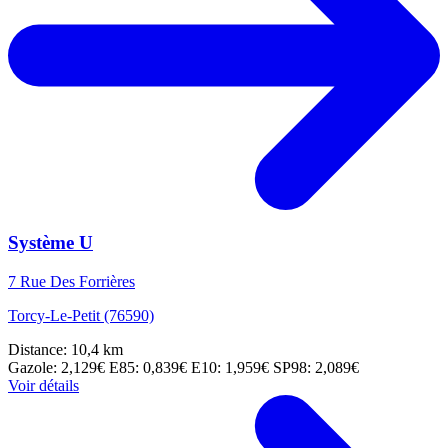
Système U
7 Rue Des Forrières
Torcy-Le-Petit (76590)
Distance: 10,4 km
Gazole: 2,129€
E85: 0,839€
E10: 1,959€
SP98: 2,089€
Voir détails