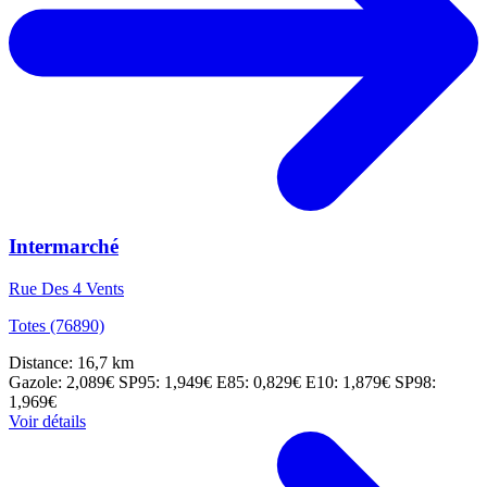
Intermarché
Rue Des 4 Vents
Totes (76890)
Distance: 16,7 km
Gazole: 2,089€
SP95: 1,949€
E85: 0,829€
E10: 1,879€
SP98:
1,969€
Voir détails