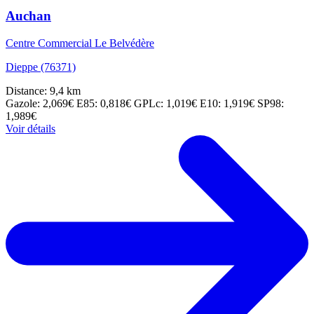
Auchan
Centre Commercial Le Belvédère
Dieppe (76371)
Distance: 9,4 km
Gazole: 2,069€
E85: 0,818€
GPLc: 1,019€
E10: 1,919€
SP98:
1,989€
Voir détails