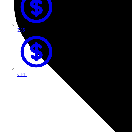
E85
GPL