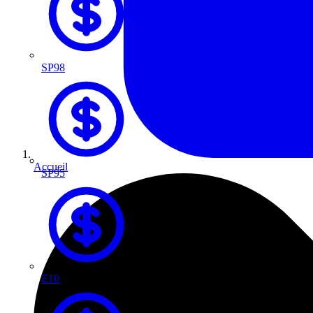
SP98
Accueil
SP95
E10