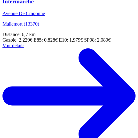
Intermarché
Avenue De Craponne
Mallemort (13370)
Distance: 6,7 km
Gazole: 2,229€
E85: 0,828€
E10: 1,979€
SP98: 2,089€
Voir détails