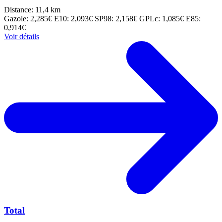
Distance: 11,4 km
Gazole: 2,285€
E10: 2,093€
SP98: 2,158€
GPLc: 1,085€
E85:
0,914€
Voir détails
Total