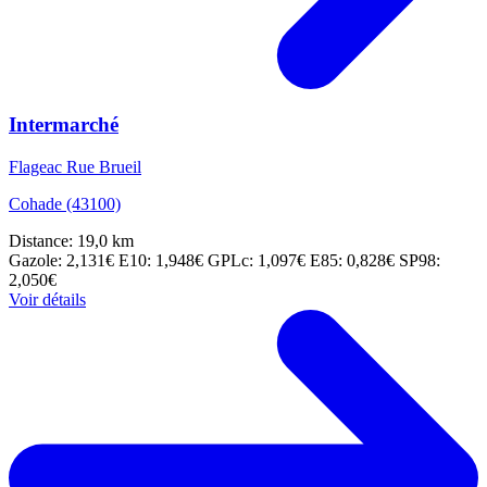
Intermarché
Flageac Rue Brueil
Cohade (43100)
Distance: 19,0 km
Gazole: 2,131€
E10: 1,948€
GPLc: 1,097€
E85: 0,828€
SP98:
2,050€
Voir détails