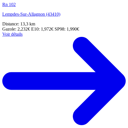
Rn 102
Lempdes-Sur-Allagnon (43410)
Distance: 13,3 km
Gazole: 2,232€
E10: 1,972€
SP98: 1,990€
Voir détails