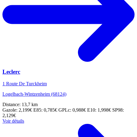
Leclerc
1 Route De Turckheim
Logelbach-Wintzenheim (68124)
Distance: 13,7 km
Gazole: 2,199€
E85: 0,785€
GPLc: 0,988€
E10: 1,998€
SP98:
2,129€
Voir détails