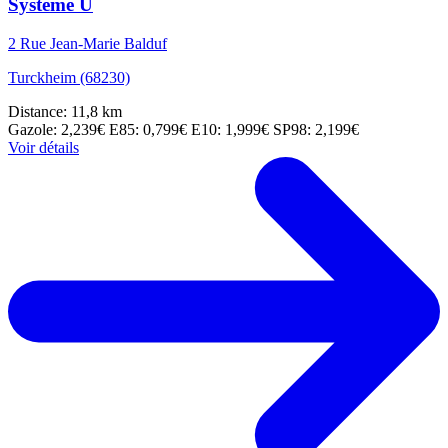
Système U
2 Rue Jean-Marie Balduf
Turckheim (68230)
Distance: 11,8 km
Gazole: 2,239€
E85: 0,799€
E10: 1,999€
SP98: 2,199€
Voir détails