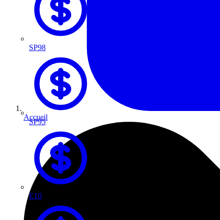
SP98
Accueil
SP95
E10