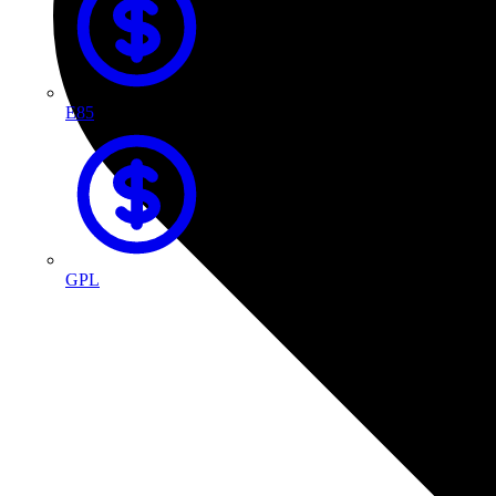
E85
GPL