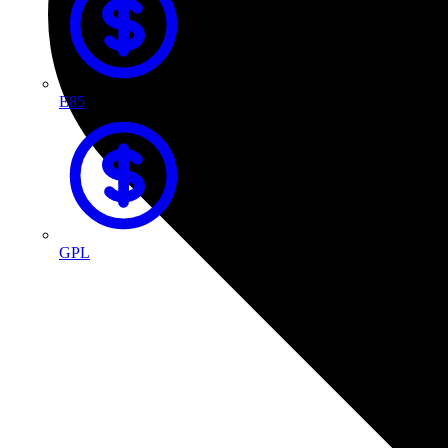
E85
GPL