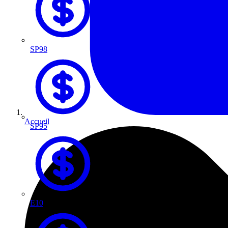
SP98
Accueil
SP95
E10