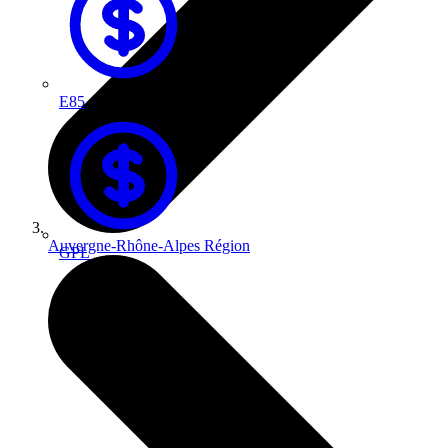
E85
Auvergne-Rhône-Alpes
Région
GPL