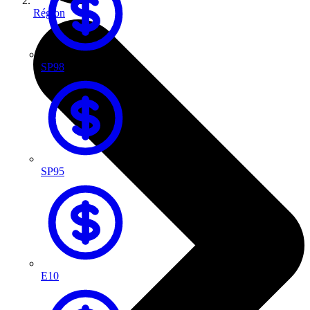
Région
SP98
SP95
E10