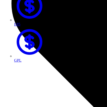
E85
GPL