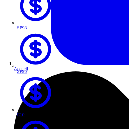
SP98
Accueil
SP95
E10