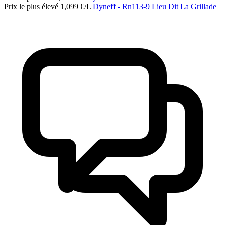
Prix le plus élevé
1,099
€/L
Dyneff
- Rn113-9 Lieu Dit La Grillade