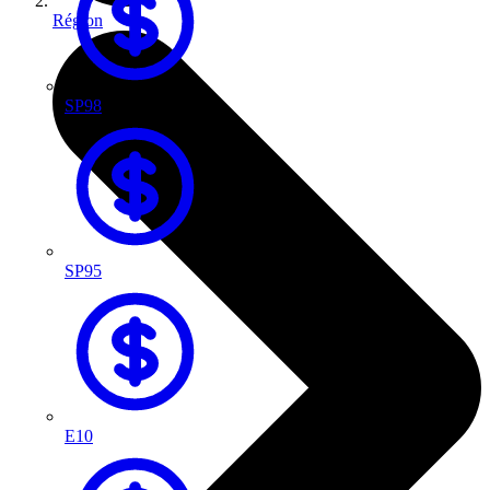
Région
SP98
SP95
E10