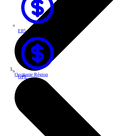
E85
Occitanie
Région
GPL