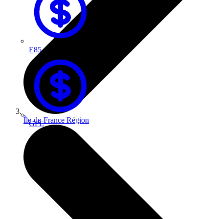
E85
Île-de-France
Région
GPL