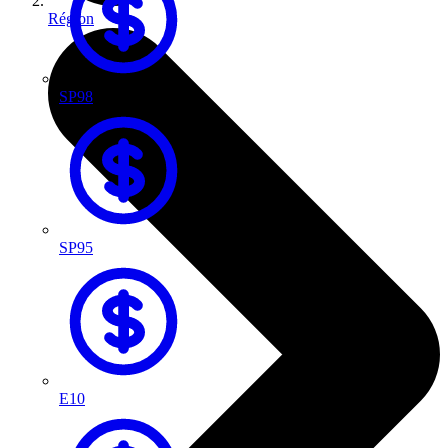
Région
SP98
SP95
E10