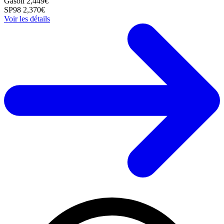
Gasoil
2,449€
SP98
2,370€
Voir les détails