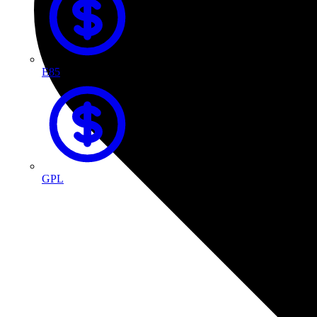
E85
GPL