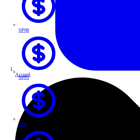
SP98
Accueil
SP95
E10