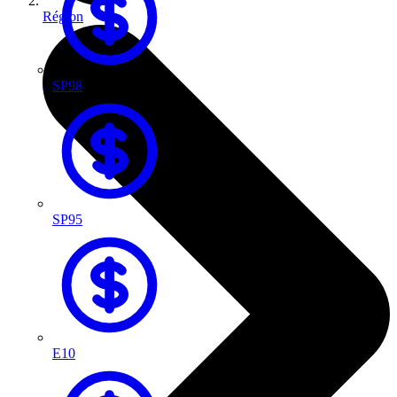
Région
SP98
SP95
E10