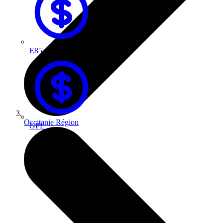
E85
Occitanie
Région
GPL