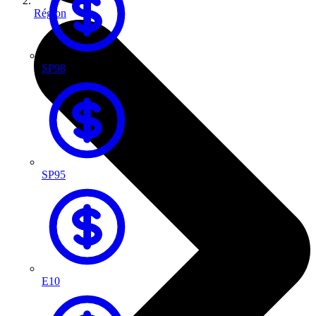
Région
SP98
SP95
E10