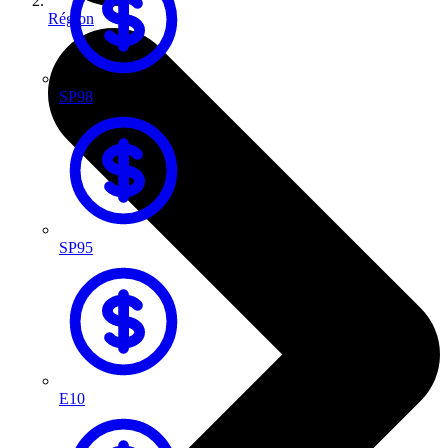
Région
SP98
SP95
E10