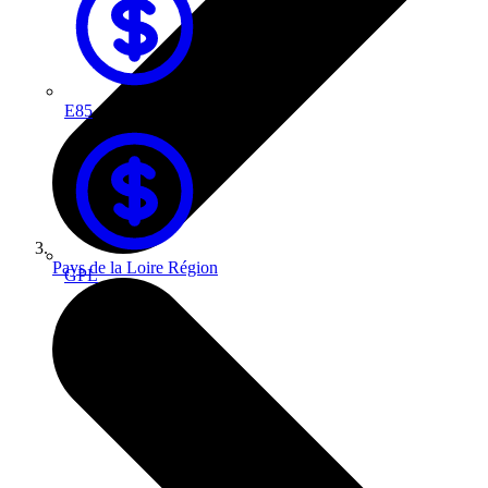
E85
Pays de la Loire
Région
GPL