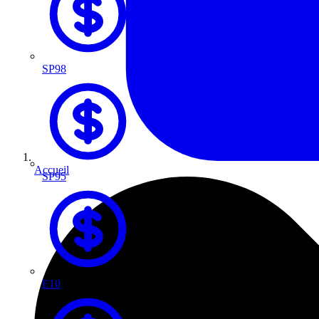
SP98
Accueil
SP95
E10