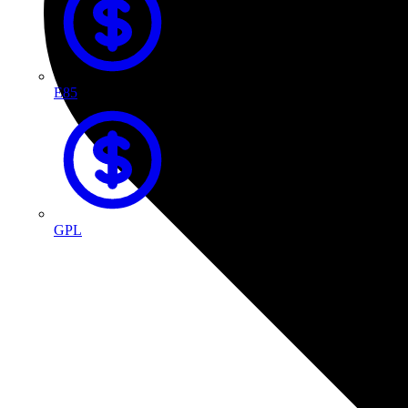
E85
GPL