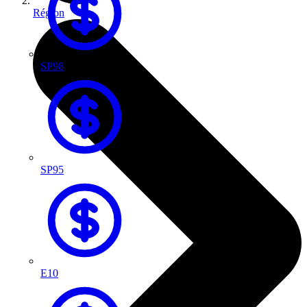
Région
SP98
SP95
E10