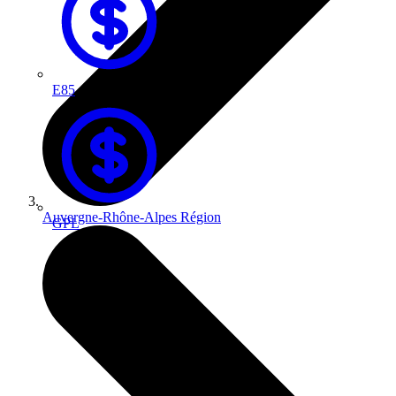
E85
Auvergne-Rhône-Alpes
Région
GPL