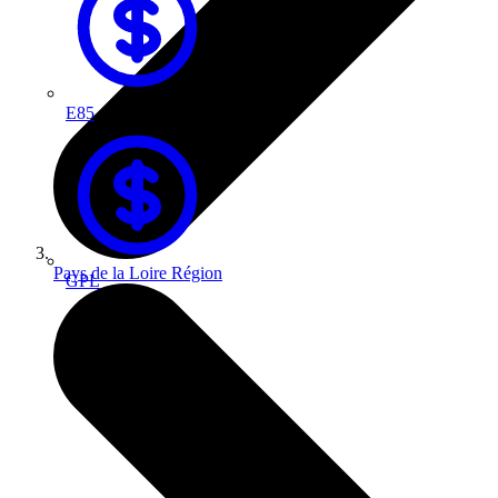
E85
Pays de la Loire
Région
GPL