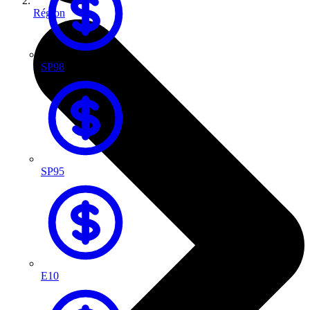
Région
SP98
SP95
E10