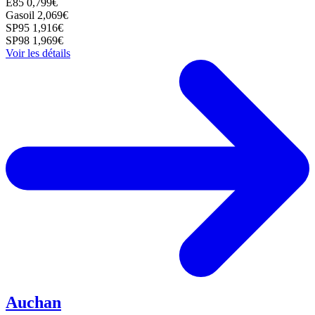
E85
0,799€
Gasoil
2,069€
SP95
1,916€
SP98
1,969€
Voir les détails
Auchan