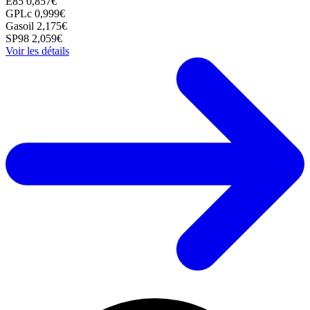
E85
0,857€
GPLc
0,999€
Gasoil
2,175€
SP98
2,059€
Voir les détails