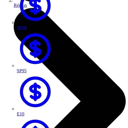
Région
SP98
SP95
E10