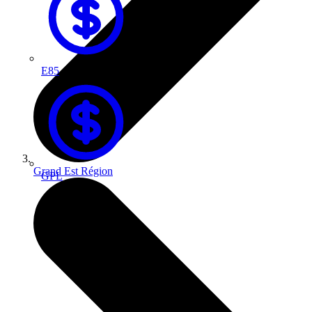
E85
Grand Est
Région
GPL