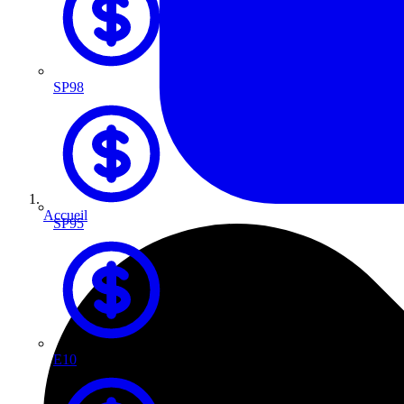
SP98
Accueil
SP95
E10