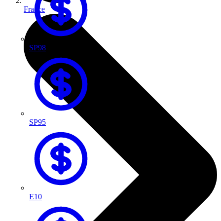
France
SP98
SP95
E10