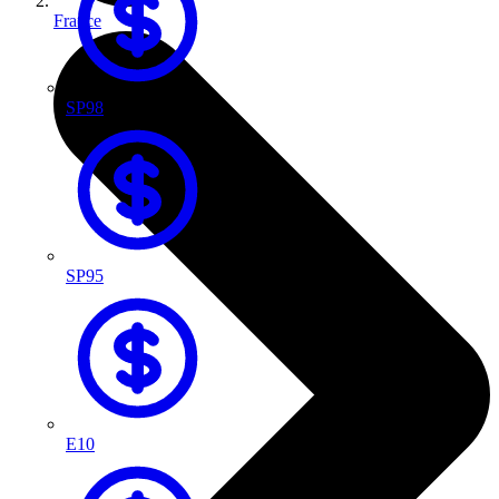
France
SP98
SP95
E10