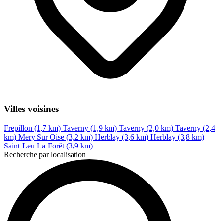
Villes voisines
Frepillon (1,7 km)
Taverny (1,9 km)
Taverny (2,0 km)
Taverny (2,4
km)
Mery Sur Oise (3,2 km)
Herblay (3,6 km)
Herblay (3,8 km)
Saint-Leu-La-Forêt (3,9 km)
Recherche par localisation