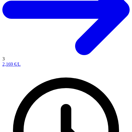
3
2,169
€/L