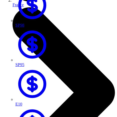
France
SP98
SP95
E10