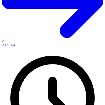
2
2,145
€/L