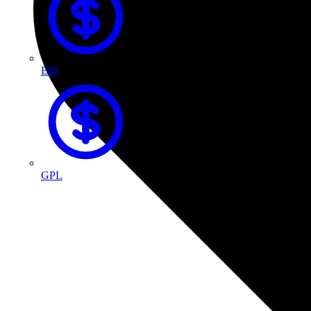
E85
GPL