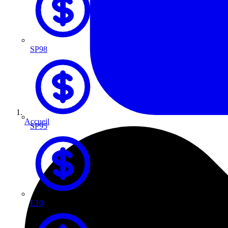
SP98
Accueil
SP95
E10