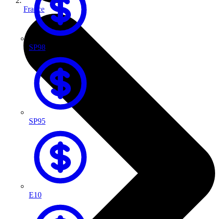
France
SP98
SP95
E10