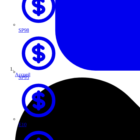
SP98
Accueil
SP95
E10