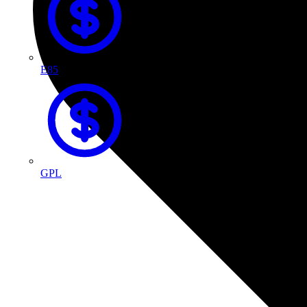
E85
GPL