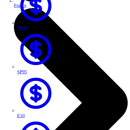
France
SP98
SP95
E10