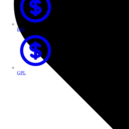
E85
GPL