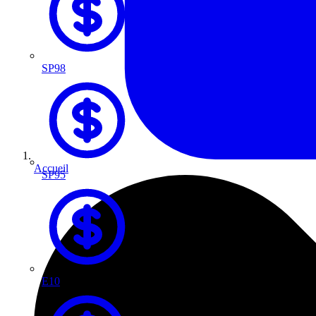
SP98
Accueil
SP95
E10