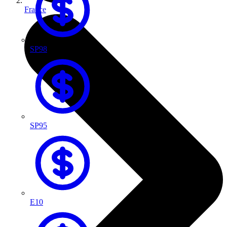
France
SP98
SP95
E10