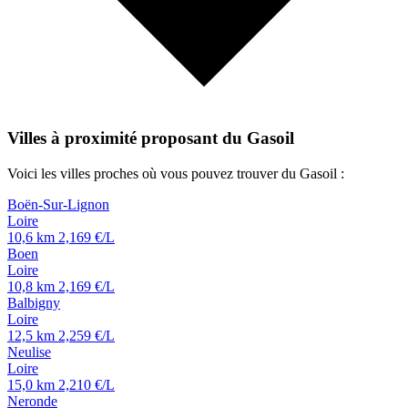
Villes à proximité proposant du Gasoil
Voici les villes proches où vous pouvez trouver du Gasoil :
Boën-Sur-Lignon
Loire
10,6 km
2,169 €/L
Boen
Loire
10,8 km
2,169 €/L
Balbigny
Loire
12,5 km
2,259 €/L
Neulise
Loire
15,0 km
2,210 €/L
Neronde