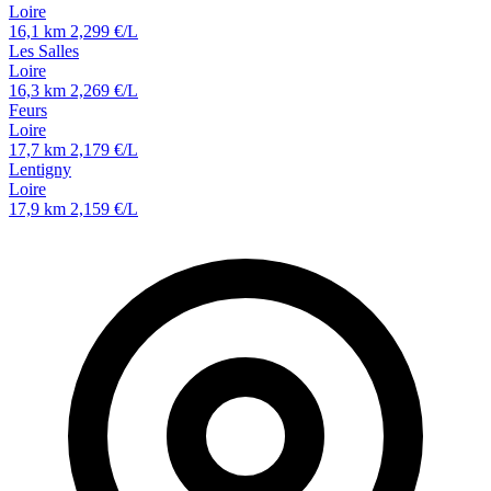
Loire
16,1 km
2,299 €/L
Les Salles
Loire
16,3 km
2,269 €/L
Feurs
Loire
17,7 km
2,179 €/L
Lentigny
Loire
17,9 km
2,159 €/L