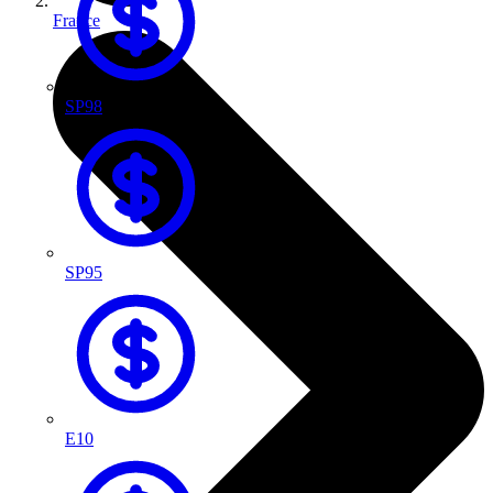
France
SP98
SP95
E10