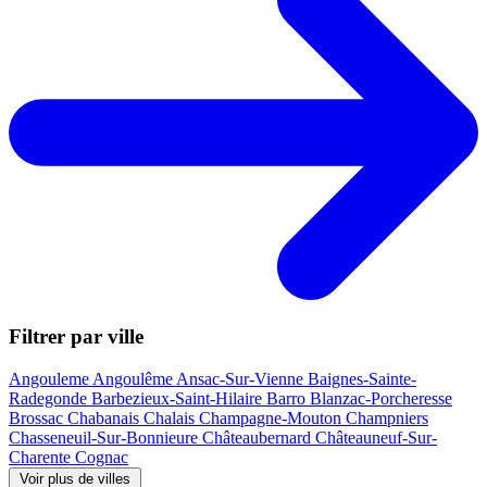
Filtrer par ville
Angouleme
Angoulême
Ansac-Sur-Vienne
Baignes-Sainte-
Radegonde
Barbezieux-Saint-Hilaire
Barro
Blanzac-Porcheresse
Brossac
Chabanais
Chalais
Champagne-Mouton
Champniers
Chasseneuil-Sur-Bonnieure
Châteaubernard
Châteauneuf-Sur-
Charente
Cognac
Voir plus de villes