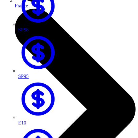
France
SP98
SP95
E10