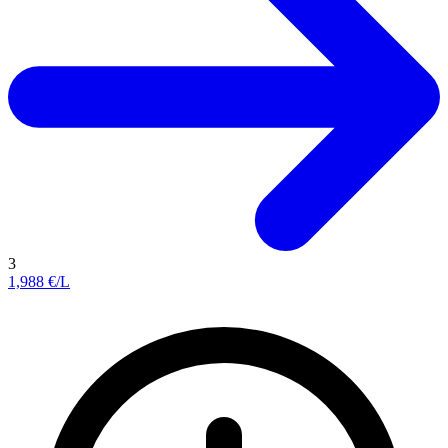
3
1,988
€/L