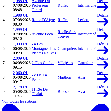
1,988 €/L
Avenue Du
Détails
3
07/08/2026
Professeur
Ruffec
Intermarché
08:48
Girard
1,988 €/L
Détails
4
07/08/2026
Route D'Aigre
Ruffec
Leclerc
08:30
1,999 €/L
Détails
Ruelle-Sur-
5
07/08/2026
Avenue Foch
Intermarché
Touvre
09:10
1,999 €/L
Za Les
Détails
6
06/08/2026
Montagnes Les
Champniers
Intermarché
09:29
Plantes Neuves
2,009 €/L
Détails
7
04/08/2026
2 Clos Chabot
Villejésus
Carrefour
09:15
2,060 €/L
Détails
Ze De La
8
05/08/2026
Marthon
Avia
Penotte
09:17
2,178 €/L
Détails
11 Rte De
9
05/08/2026
Brossac
Avia
Chalais
11:45
Voir toutes les stations