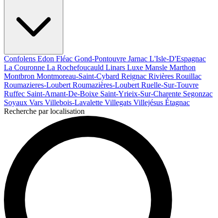
Confolens
Edon
Fléac
Gond-Pontouvre
Jarnac
L'Isle-D'Espagnac
La Couronne
La Rochefoucauld
Linars
Luxe
Mansle
Marthon
Montbron
Montmoreau-Saint-Cybard
Reignac
Rivières
Rouillac
Roumazieres-Loubert
Roumazières-Loubert
Ruelle-Sur-Touvre
Ruffec
Saint-Amant-De-Boixe
Saint-Yrieix-Sur-Charente
Segonzac
Soyaux
Vars
Villebois-Lavalette
Villegats
Villejésus
Étagnac
Recherche par localisation