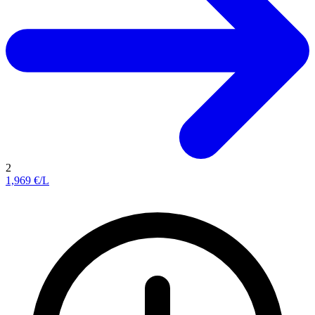
2
1,969
€/L