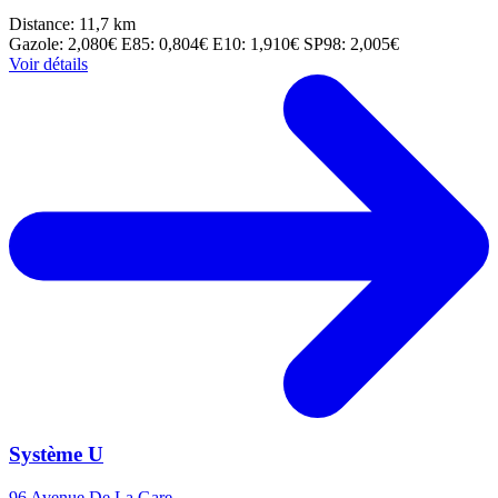
Distance: 11,7 km
Gazole: 2,080€
E85: 0,804€
E10: 1,910€
SP98: 2,005€
Voir détails
Système U
96 Avenue De La Gare