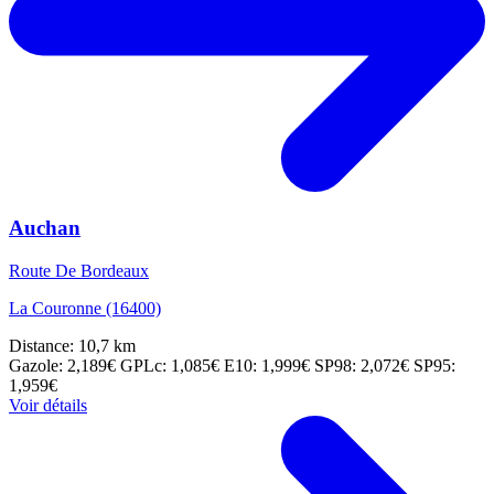
Auchan
Route De Bordeaux
La Couronne (16400)
Distance: 10,7 km
Gazole: 2,189€
GPLc: 1,085€
E10: 1,999€
SP98: 2,072€
SP95:
1,959€
Voir détails