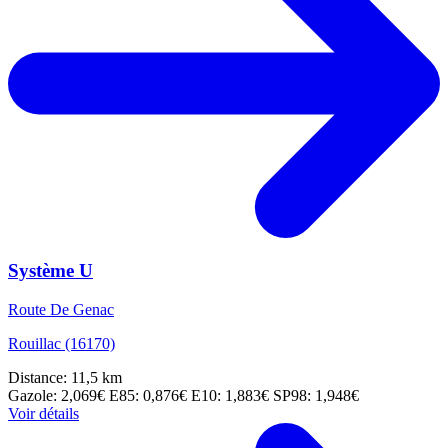
Système U
Route De Genac
Rouillac (16170)
Distance: 11,5 km
Gazole: 2,069€
E85: 0,876€
E10: 1,883€
SP98: 1,948€
Voir détails