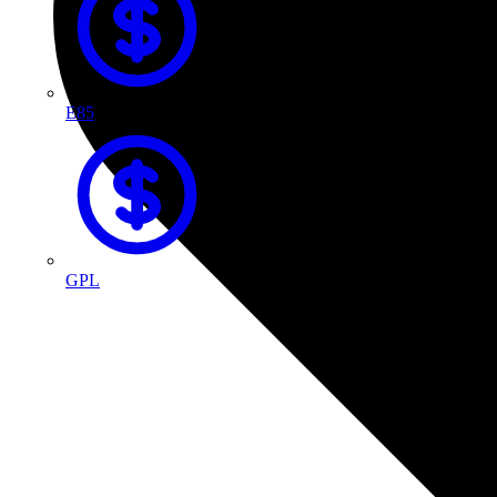
E85
GPL