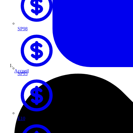
SP98
Accueil
SP95
E10